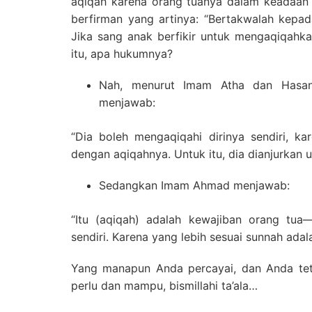
aqiqah karena orang tuanya dalam keadaan 
berfirman yang artinya: “Bertakwalah kepad
Jika sang anak berfikir untuk mengaqiqahka
itu, apa hukumnya?
Nah, menurut Imam Atha dan Hasan 
menjawab:
“Dia boleh mengaqiqahi dirinya sendiri, ka
dengan aqiqahnya. Untuk itu, dia dianjurkan
Sedangkan Imam Ahmad menjawab:
“Itu (aqiqah) adalah kewajiban orang tua—
sendiri. Karena yang lebih sesuai sunnah ada
Yang manapun Anda percayai, dan Anda te
perlu dan mampu, bismillahi ta’ala…