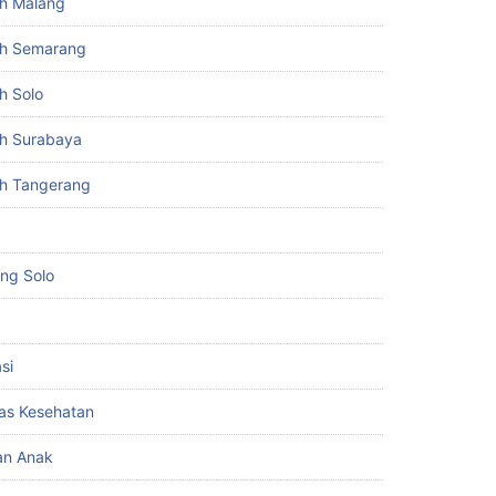
h Malang
h Semarang
h Solo
h Surabaya
h Tangerang
ing Solo
si
itas Kesehatan
an Anak