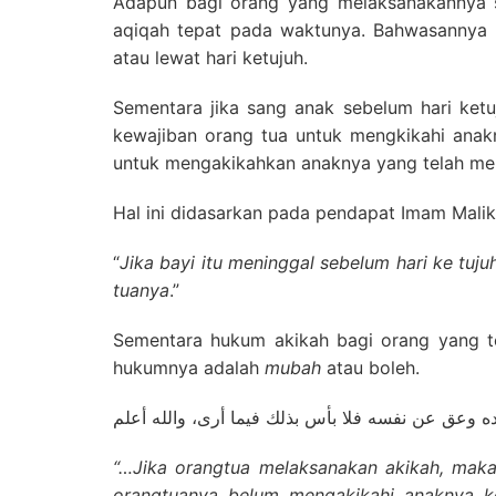
Adapun bagi orang yang melaksanakannya se
aqiqah tepat pada waktunya. Bahwasannya s
atau lewat hari ketujuh.
Sementara jika sang anak sebelum hari ketu
kewajiban orang tua untuk mengkikahi anak
untuk mengakikahkan anaknya yang telah me
Hal ini didasarkan pada pendapat Imam Malik,
“
Jika bayi itu meninggal sebelum hari ke tuj
tuanya
.”
Sementara hukum akikah bagi orang yang t
hukumnya adalah
mubah
atau boleh.
“…
Jika orangtua melaksanakan akikah, maka
orangtuanya belum mengakikahi anaknya ke