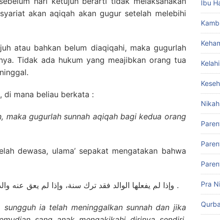
belum hari ketujuh berarti tidak melaksanakan
Ibu H
yariat akan aqiqah akan gugur setelah melebihi
Kamb
Keham
juh atau bahkan belum diaqiqahi, maka gugurlah
nya. Tidak ada hukum yang meajibkan orang tua
Kelah
ninggal.
Keseh
 di mana beliau berkata :
Nikah
uh, maka gugurlah sunnah aqiqah bagi kedua orang
Paren
Paren
elah dewasa, ulama’ sepakat mengatakan bahwa
Paren
Pra N
وإذا لم يفعلها الوالد فقد ترك سنة، وإذا لم يعق عنه والده وعق عن نفسه فلا بأس بذلك فيما أرى، والله أعلم .
Qurb
 sungguh ia telah meninggalkan sunnah dan jika
mudian sang anak mengakikahi dirinya sendiri,