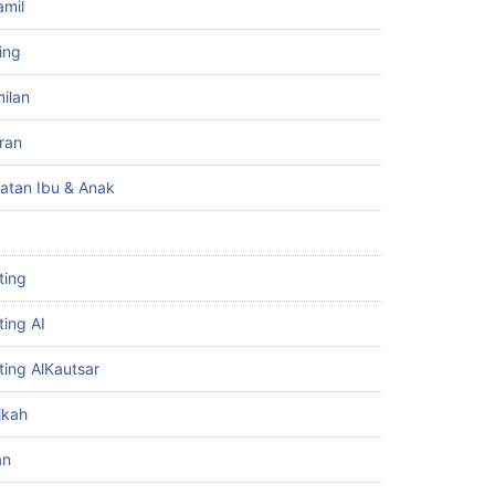
amil
ing
ilan
iran
atan Ibu & Anak
ting
ting AI
ting AlKautsar
ikah
an