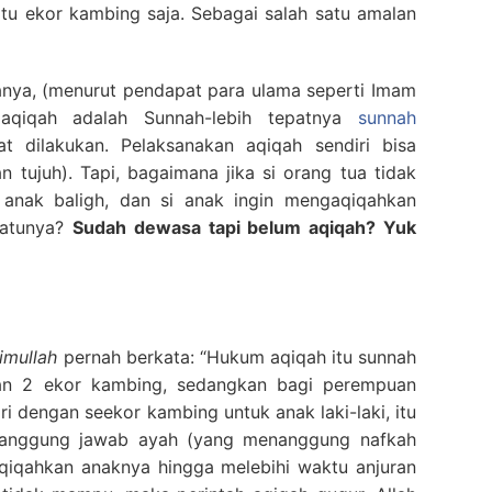
tu ekor kambing saja. Sebagai salah satu amalan
nanya, (menurut pendapat para ulama seperti Imam
aqiqah adalah Sunnah-lebih tepatnya
sunnah
 dilakukan. Pelaksanakan aqiqah sendiri bisa
tan tujuh). Tapi, bagaimana jika si orang tua tidak
nak baligh, dan si anak ingin mengaqiqahkan
 satunya?
Sudah dewasa tapi belum aqiqah? Yuk
himullah
pernah berkata: “Hukum aqiqah itu sunnah
gan 2 ekor kambing, sedangkan bagi perempuan
i dengan seekor kambing untuk anak laki-laki, itu
i tanggung jawab ayah (yang menanggung nafkah
qiqahkan anaknya hingga melebihi waktu anjuran