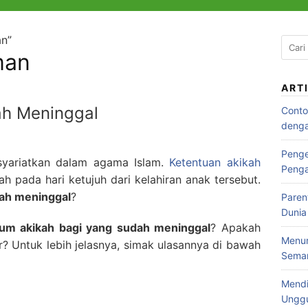
an”
man
ART
ah Meninggal
Conto
denga
Penge
isyariatkan dalam agama Islam.
Ketentuan akikah
Peng
lah pada hari ketujuh dari kelahiran anak tersebut.
dah meninggal
?
Paren
Dunia
um akikah bagi yang sudah meninggal
? Apakah
Menum
 Untuk lebih jelasnya, simak ulasannya di bawah
Seman
Mendi
Ungg