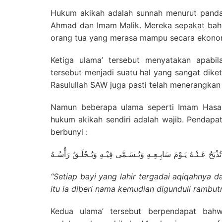
Hukum akikah adalah sunnah menurut pandan
Ahmad dan Imam Malik. Mereka sepakat bahwa
orang tua yang merasa mampu secara ekono
Ketiga ulama’ tersebut menyatakan apabi
tersebut menjadi suatu hal yang sangat dike
Rasulullah SAW juga pasti telah menerangkan
Namun beberapa ulama seperti Imam Hasan
hukum akikah sendiri adalah wajib. Pendapat
berbunyi :
ِ تُذْبَحُ عَـنْـهُ يَـوْمَ سَابِـعِـهِ وَيُـسَـمَّى فِيْـهِ وَيُـحْلَـقُ رَأْسُـهُ
“
Setiap bayi yang lahir tergadai aqiqahnya d
itu ia diberi nama kemudian digunduli rambut
Kedua ulama’ tersebut berpendapat bahw