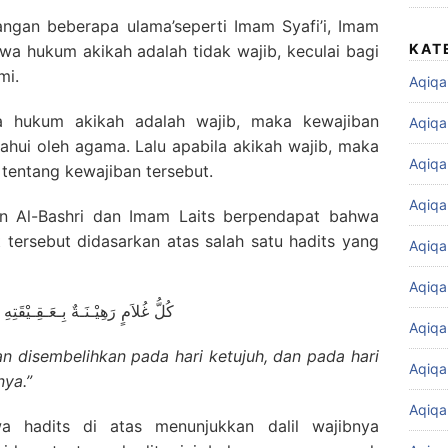
gan beberapa ulama’seperti Imam Syafi’i, Imam
KAT
 hukum akikah adalah tidak wajib, keculai bagi
mi.
Aqiqa
la hukum akikah adalah wajib, maka kewajiban
Aqiqa
tahui oleh agama. Lalu apabila akikah wajib, maka
Aqiqa
 tentang kewajiban tersebut.
Aqiqa
 Al-Bashri dan Imam Laits berpendapat bahwa
 tersebut didasarkan atas salah satu hadits yang
Aqiqa
Aqiqa
كُلُّ غُلاَمٍ رَهِيْـنَـةٌ بِـعَـقِـيْقَتِه
Aqiqa
an disembelihkan pada hari ketujuh, dan pada hari
Aqiqa
nya.”
Aqiqa
a hadits di atas menunjukkan dalil wajibnya