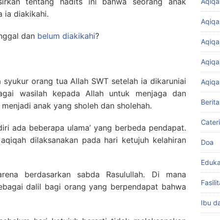
irkan tentang hadits ini bahwa seorang anak
Aqiqa
ia diakikahi.
Aqiqa
inggal dan
belum diakikahi
?
Aqiqa
Aqiqa
 syukur orang tua Allah SWT setelah ia dikaruniai
Aqiqa
agai wasilah kepada Allah untuk menjaga dan
Berita
a menjadi anak yang sholeh dan sholehah.
Cater
iri ada beberapa ulama’ yang berbeda pendapat.
qiqah dilaksanakan pada hari ketujuh kelahiran
Doa
Eduka
arena berdasarkan sabda Rasulullah. Di mana
Fasil
sebagai dalil bagi orang yang berpendapat bahwa
Ibu d