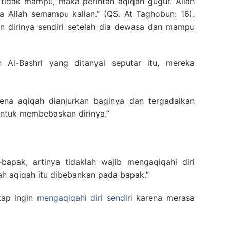
tidak mampu, maka perintah aqiqah gugur. Allah
a Allah semampu kalian.” (QS. At Taghobun: 16).
n dirinya sendiri setelah dia dewasa dan mampu
Al-Bashri yang ditanyai seputar itu, mereka
rena aqiqah dianjurkan baginya dan tergadaikan
 untuk membebaskan dirinya.”
bapak, artinya tidaklah wajib mengaqiqahi diri
lah aqiqah itu dibebankan pada bapak.”
tap ingin
mengaqiqahi diri sendiri
karena merasa