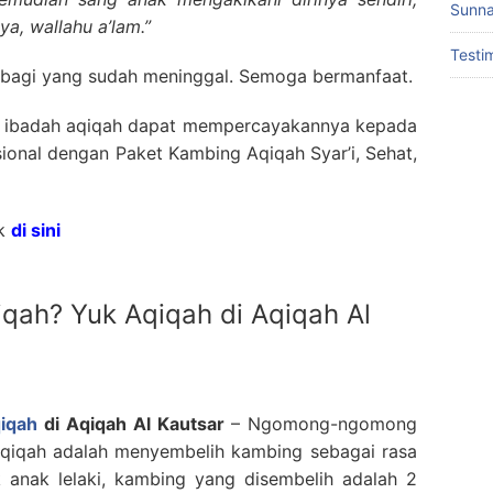
Sunna
a, wallahu a’lam.”
Testi
bagi yang sudah meninggal. Semoga bermanfaat.
n ibadah aqiqah dapat mempercayakannya kepada
ional dengan Paket Kambing Aqiqah Syar’i, Sehat,
ik
di sini
qah? Yuk Aqiqah di Aqiqah Al
iqah
di Aqiqah Al Kautsar
– Ngomong-ngomong
Aqiqah adalah menyembelih kambing sebagai rasa
uk anak lelaki, kambing yang disembelih adalah 2