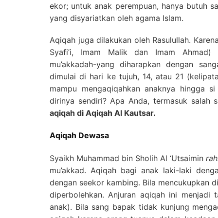
ekor; untuk anak perempuan, hanya butuh sa
yang disyariatkan oleh agama Islam.
Aqiqah juga dilakukan oleh Rasulullah. Kare
Syafi’i, Imam Malik dan Imam Ahmad) 
mu’akkadah-yang diharapkan dengan sangat
dimulai di hari ke tujuh, 14, atau 21 (kelipa
mampu mengaqiqahkan anaknya hingga si a
dirinya sendiri? Apa Anda, termasuk salah
aqiqah di Aqiqah Al Kautsar.
Aqiqah Dewasa
Syaikh Muhammad bin Sholih Al ‘Utsaimin
ra
mu’akkad. Aqiqah bagi anak laki-laki den
dengan seekor kambing. Bila mencukupkan dir
diperbolehkan. Anjuran aqiqah ini menjad
anak). Bila sang bapak tidak kunjung menga