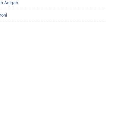
h Aqiqah
moni