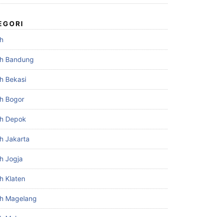
EGORI
h
h Bandung
h Bekasi
h Bogor
h Depok
h Jakarta
h Jogja
h Klaten
h Magelang