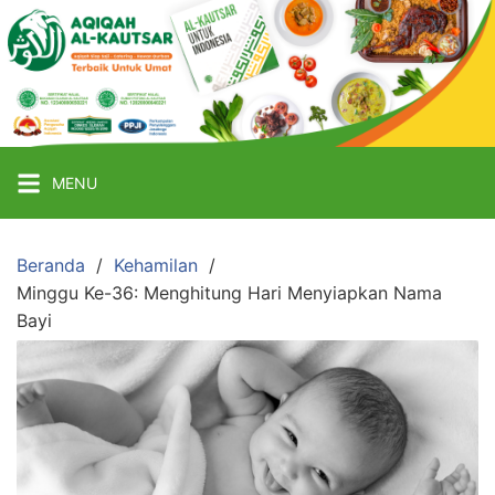
Langsung
ke
Aqiqah
Al
Kautsar
konten
Jasa
Aqiqah
Jogja
Murah
MENU
Beranda
Kehamilan
Minggu Ke-36: Menghitung Hari Menyiapkan Nama
Bayi