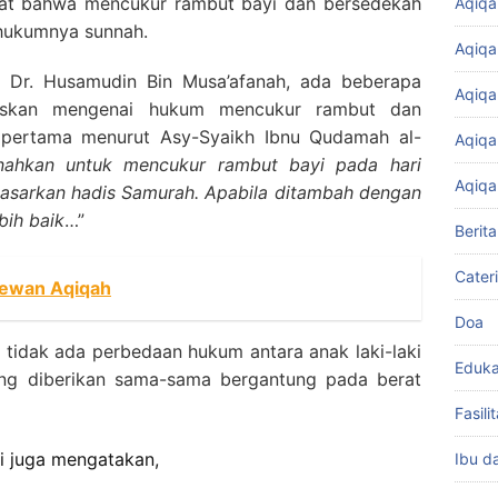
kat bahwa mencukur rambut bayi dan bersedekah
Aqiqa
 hukumnya sunnah.
Aqiqa
a Dr. Husamudin Bin Musa’afanah, ada beberapa
Aqiqa
askan mengenai hukum mencukur rambut dan
 pertama menurut Asy-Syaikh Ibnu Qudamah al-
Aqiqa
nahkan untuk mencukur rambut bayi pada hari
Aqiqa
asarkan hadis Samurah. Apabila ditambah dengan
bih baik
…”
Berita
Cater
ewan Aqiqah
Doa
 tidak ada perbedaan hukum antara anak laki-laki
Eduka
ang diberikan sama-sama bergantung pada berat
Fasil
i juga mengatakan,
Ibu d