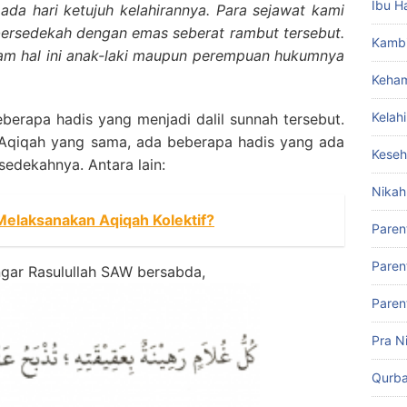
Ibu H
da hari ketujuh kelahirannya. Para sejawat kami
ersedekah dengan emas seberat rambut tersebut.
Kamb
am hal ini anak-laki maupun perempuan hukumnya
Keham
Kelah
eberapa hadis yang menjadi dalil sunnah tersebut.
 Aqiqah yang sama, ada beberapa hadis yang ada
Keseh
edekahnya. Antara lain:
Nikah
elaksanakan Aqiqah Kolektif?
Paren
Paren
ngar Rasulullah SAW bersabda,
Paren
Pra N
Qurb