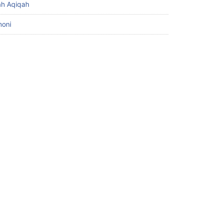
h Aqiqah
moni