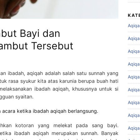
KAT
Aqiqa
but Bayi dan
Aqiqa
ambut Tersebut
Aqiqa
Aqiqa
n ibadah, aqiqah adalah salah satu sunnah yang
Aqiqa
uk rasa syukur kita atas karunia berupa buah hati
melaksanakan ibadah aqiqah, khususnya untuk si
Aqiqa
gguan syaitan.
Aqiqa
 acara ketika ibadah aqiqah berlangsung.
Aqiqa
ihkan kotoran yang melekat pada sang bayi.
Aqiqa
etika ibadah aqiqah merupakan sunnah. Banyak