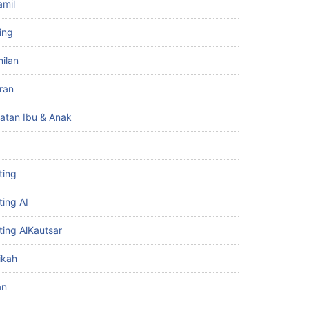
amil
ing
ilan
iran
atan Ibu & Anak
ting
ting AI
ting AlKautsar
ikah
an