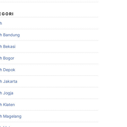
EGORI
h
h Bandung
h Bekasi
h Bogor
h Depok
h Jakarta
h Jogja
h Klaten
h Magelang