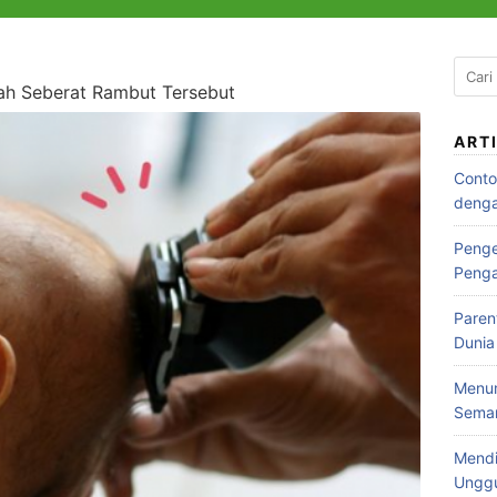
Cari
ah Seberat Rambut Tersebut
untuk
ART
Conto
denga
Penge
Peng
Paren
Dunia
Menum
Seman
Mendi
Ungg