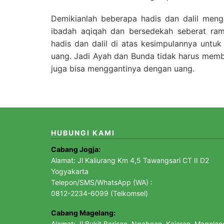
Demikianlah beberapa hadis dan dalil meng
ibadah aqiqah dan bersedekah seberat ramb
hadis dan dalil di atas kesimpulannya unt
uang. Jadi Ayah dan Bunda tidak harus mem
juga bisa menggantinya dengan uang.
HUBUNGI KAMI
Cabang Jogja:
Alamat: Jl Kaliurang Km 4,5 Tawangsari CT II D2
Yogyakarta
Telepon/SMS/WhatsApp (WA) :
0812-2234-6099 (Telkomsel)
Cabang Magelang:
Alamat: Jl Bukit Barisan, Ngabean, Kajoran, Magelan