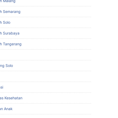
h Malang
h Semarang
h Solo
h Surabaya
h Tangerang
ing Solo
si
itas Kesehatan
an Anak