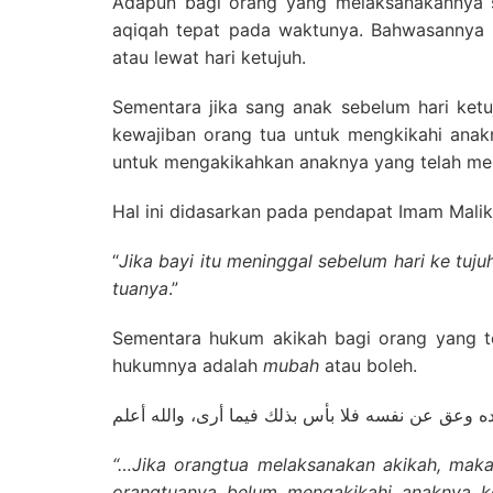
Adapun bagi orang yang melaksanakannya se
aqiqah tepat pada waktunya. Bahwasannya s
atau lewat hari ketujuh.
Sementara jika sang anak sebelum hari ketu
kewajiban orang tua untuk mengkikahi anak
untuk mengakikahkan anaknya yang telah me
Hal ini didasarkan pada pendapat Imam Malik,
“
Jika bayi itu meninggal sebelum hari ke tuj
tuanya
.”
Sementara hukum akikah bagi orang yang t
hukumnya adalah
mubah
atau boleh.
“…
Jika orangtua melaksanakan akikah, maka
orangtuanya belum mengakikahi anaknya ke