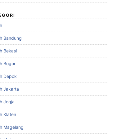
EGORI
h
h Bandung
h Bekasi
h Bogor
h Depok
h Jakarta
h Jogja
h Klaten
h Magelang