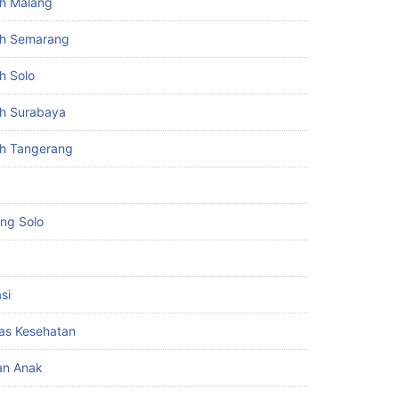
h Malang
h Semarang
h Solo
h Surabaya
h Tangerang
ing Solo
si
itas Kesehatan
an Anak