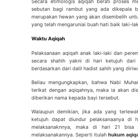
Secara etimologis aqiqah berati proses m
sebutan bagi rambut yang ada dikepala bay
merupakan hewan yang akan disembelih unt
yang telah mengaruniai buah hati baik laki-l
Waktu Aqiqah
Pelaksanaan aqiqah anak laki-laki dan pere
secara shahih yakni di hari ketujuh dari 
berdasarkan dari dalil hadist sahih yang dir
Beliau mengungkapkan, bahwa Nabi Muha
terikat dengan aqiqahnya, maka ia akan dis
diberikan nama kepada bayi tersebut.
Walaupun demikian, jika ada yang terlew
ketujuh dapat diundur pelaksanaanya di
melaksanaknnya, maka di hari 21 bisa
melaksanakannya. Seperti itulah
hukum aqiq