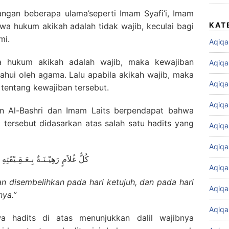
gan beberapa ulama’seperti Imam Syafi’i, Imam
KAT
 hukum akikah adalah tidak wajib, keculai bagi
mi.
Aqiqa
la hukum akikah adalah wajib, maka kewajiban
Aqiqa
tahui oleh agama. Lalu apabila akikah wajib, maka
Aqiqa
 tentang kewajiban tersebut.
Aqiqa
 Al-Bashri dan Imam Laits berpendapat bahwa
 tersebut didasarkan atas salah satu hadits yang
Aqiqa
Aqiqa
كُلُّ غُلاَمٍ رَهِيْـنَـةٌ بِـعَـقِـيْقَتِه
Aqiqa
an disembelihkan pada hari ketujuh, dan pada hari
Aqiqa
nya.”
Aqiqa
a hadits di atas menunjukkan dalil wajibnya