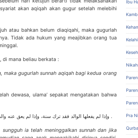
belum hari ketujuh berarti tidak melaksanakan
Ibu H
yariat akan aqiqah akan gugur setelah melebihi
Kamb
Keham
juh atau bahkan belum diaqiqahi, maka gugurlah
nya. Tidak ada hukum yang meajibkan orang tua
Kelah
ninggal.
Keseh
 di mana beliau berkata :
Nikah
uh, maka gugurlah sunnah aqiqah bagi kedua orang
Paren
Paren
elah dewasa, ulama’ sepakat mengatakan bahwa
Paren
Pra N
وإذا لم يفعلها الوالد فقد ترك سنة، وإذا لم يعق عنه والده وعق عن نفسه فلا بأس بذلك فيما أرى، والله أعلم .
Qurb
 sungguh ia telah meninggalkan sunnah dan jika
mudian sang anak mengakikahi dirinya sendiri,