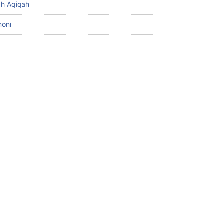
h Aqiqah
moni