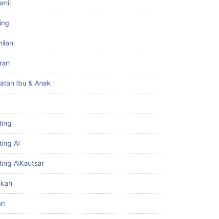
amil
ing
ilan
iran
atan Ibu & Anak
ting
ting AI
ting AlKautsar
ikah
an