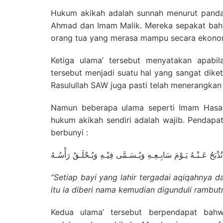
Hukum akikah adalah sunnah menurut pandan
Ahmad dan Imam Malik. Mereka sepakat bahwa
orang tua yang merasa mampu secara ekono
Ketiga ulama’ tersebut menyatakan apabi
tersebut menjadi suatu hal yang sangat dike
Rasulullah SAW juga pasti telah menerangkan
Namun beberapa ulama seperti Imam Hasan
hukum akikah sendiri adalah wajib. Pendapat
berbunyi :
ِ تُذْبَحُ عَـنْـهُ يَـوْمَ سَابِـعِـهِ وَيُـسَـمَّى فِيْـهِ وَيُـحْلَـقُ رَأْسُـهُ
“
Setiap bayi yang lahir tergadai aqiqahnya d
itu ia diberi nama kemudian digunduli rambut
Kedua ulama’ tersebut berpendapat bahw