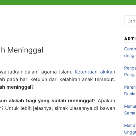
ART
ah Meninggal
Conto
denga
Penge
isyariatkan dalam agama Islam.
Ketentuan akikah
Peng
lah pada hari ketujuh dari kelahiran anak tersebut.
dah meninggal
?
Paren
Dunia
um akikah bagi yang sudah meninggal
? Apakah
Menum
 Untuk lebih jelasnya, simak ulasannya di bawah
Seman
Mendi
Ungg