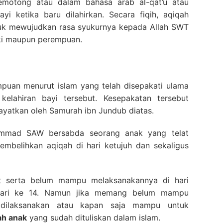
emotong atau dalam bahasa arab al-qat’u atau
i ketika baru dilahirkan. Secara fiqih, aqiqah
uk mewujudkan rasa syukurnya kepada Allah SWT
aki maupun perempuan.
mpuan menurut islam yang telah disepakati ulama
kelahiran bayi tersebut. Kesepakatan tersebut
iwayatkan oleh Samurah ibn Jundub diatas.
mmad SAW bersabda seorang anak yang telat
embelihkan aqiqah di hari ketujuh dan sekaligus
at serta belum mampu melaksanakannya di hari
 hari ke 14. Namun jika memang belum mampu
 dilaksanakan atau kapan saja mampu untuk
ah anak
yang sudah dituliskan dalam islam.