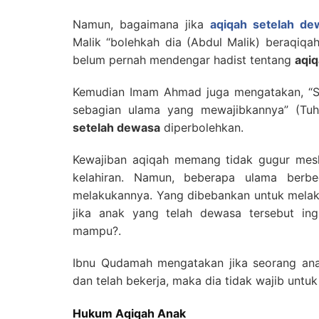
Namun, bagaimana jika
aqiqah setelah de
Malik “bolehkah dia (Abdul Malik) beraqiqa
belum pernah mendengar hadist tentang
aqi
Kemudian Imam Ahmad juga mengatakan, “Si
sebagian ulama yang mewajibkannya” (Tuh
setelah dewasa
diperbolehkan.
Kewajiban aqiqah memang tidak gugur meski
kelahiran. Namun, beberapa ulama berb
melakukannya. Yang dibebankan untuk mela
jika anak yang telah dewasa tersebut ingi
mampu?.
Ibnu Qudamah mengatakan jika seorang anak
dan telah bekerja, maka dia tidak wajib untuk
Hukum Aqiqah Anak