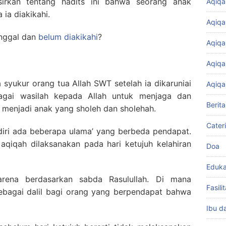
irkan tentang hadits ini bahwa seorang anak
Aqiqa
ia diakikahi.
Aqiqa
inggal dan
belum diakikahi
?
Aqiqa
Aqiqa
 syukur orang tua Allah SWT setelah ia dikaruniai
Aqiqa
agai wasilah kepada Allah untuk menjaga dan
Berita
a menjadi anak yang sholeh dan sholehah.
Cater
iri ada beberapa ulama’ yang berbeda pendapat.
qiqah dilaksanakan pada hari ketujuh kelahiran
Doa
Eduka
arena berdasarkan sabda Rasulullah. Di mana
Fasil
sebagai dalil bagi orang yang berpendapat bahwa
Ibu d