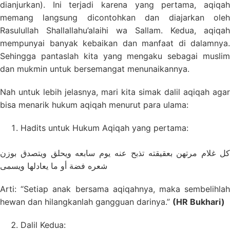
dianjurkan). Ini terjadi karena yang pertama, aqiqah
memang langsung dicontohkan dan diajarkan oleh
Rasulullah Shallallahu’alaihi wa Sallam. Kedua, aqiqah
mempunyai banyak kebaikan dan manfaat di dalamnya.
Sehingga pantaslah kita yang mengaku sebagai muslim
dan mukmin untuk bersemangat menunaikannya.
Nah untuk lebih jelasnya, mari kita simak dalil aqiqah agar
bisa menarik hukum aqiqah menurut para ulama:
Hadits untuk Hukum Aqiqah yang pertama:
كل غلام مرتهن بعقيقته تذبح عنه يوم سابعه ويحلق ويتصدق بوزن
شعره فضة أو ما يعادلها ويسمى
Arti: “Setiap anak bersama aqiqahnya, maka sembelihlah
hewan dan hilangkanlah gangguan darinya.”
(HR Bukhari)
Dalil Kedua: