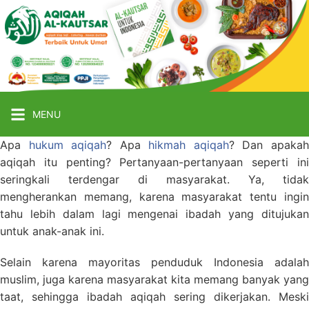
Langsung
ke
Aqiqah
Al
Kautsar
konten
Jasa
Aqiqah
Jogja
Murah
MENU
Apa
hukum aqiqah
? Apa
hikmah aqiqah
? Dan apaka
aqiqah itu penting? Pertanyaan-pertanyaan seperti ini
seringkali terdengar di masyarakat. Ya, tidak
mengherankan memang, karena masyarakat tentu ingin
tahu lebih dalam lagi mengenai ibadah yang ditujukan
untuk anak-anak ini.
Selain karena mayoritas penduduk Indonesia adalah
muslim, juga karena masyarakat kita memang banyak yang
taat, sehingga ibadah aqiqah sering dikerjakan. Meski