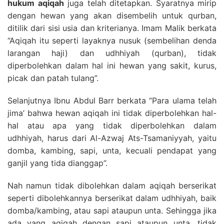
hukum aqiqah
juga telah ditetapkan. Syaratnya mirip
dengan hewan yang akan disembelih untuk qurban,
ditilik dari sisi usia dan kriterianya. Imam Malik berkata
“Aqiqah itu seperti layaknya nusuk (sembelihan denda
larangan haji) dan udhhiyah (qurban), tidak
diperbolehkan dalam hal ini hewan yang sakit, kurus,
picak dan patah tulang”.
Selanjutnya Ibnu Abdul Barr berkata “Para ulama telah
jima’ bahwa hewan aqiqah ini tidak diperbolehkan hal-
hal atau apa yang tidak diperbolehkan dalam
udhhiyah, harus dari Al-Azwaj Ats-Tsamaniyyah, yaitu
domba, kambing, sapi, unta, kecuali pendapat yang
ganjil yang tida dianggap”.
Nah namun tidak dibolehkan dalam aqiqah berserikat
seperti dibolehkannya berserikat dalam udhhiyah, baik
domba/kambing, atau sapi ataupun unta. Sehingga jika
ada yang aqiqah dengan sapi ataupun unta, tidak