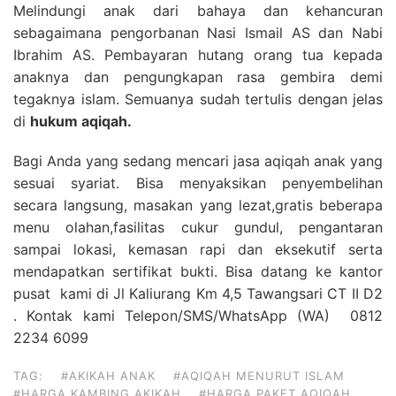
Melindungi anak dari bahaya dan kehancuran
sebagaimana pengorbanan Nasi Ismail AS dan Nabi
Ibrahim AS. Pembayaran hutang orang tua kepada
anaknya dan pengungkapan rasa gembira demi
tegaknya islam. Semuanya sudah tertulis dengan jelas
di
hukum aqiqah.
Bagi Anda yang sedang mencari jasa aqiqah anak yang
sesuai syariat. Bisa menyaksikan penyembelihan
secara langsung, masakan yang lezat,gratis beberapa
menu olahan,fasilitas cukur gundul, pengantaran
sampai lokasi, kemasan rapi dan eksekutif serta
mendapatkan sertifikat bukti. Bisa datang ke kantor
pusat kami di Jl Kaliurang Km 4,5 Tawangsari CT II D2
. Kontak kami Telepon/SMS/WhatsApp (WA) 0812
2234 6099
TAG:
#AKIKAH ANAK
#AQIQAH MENURUT ISLAM
#HARGA KAMBING AKIKAH
#HARGA PAKET AQIQAH