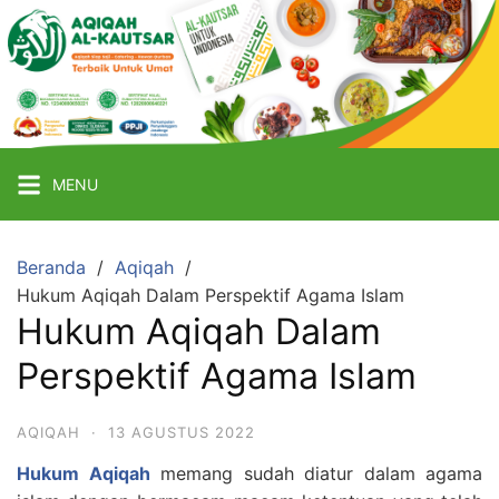
Langsung
ke
Aqiqah
Al
Kautsar
konten
Jasa
Aqiqah
Jogja
Murah
MENU
Beranda
Aqiqah
Hukum Aqiqah Dalam Perspektif Agama Islam
Hukum Aqiqah Dalam
Perspektif Agama Islam
AQIQAH
·
13 AGUSTUS 2022
Hukum Aqiqah
memang sudah diatur dalam agama