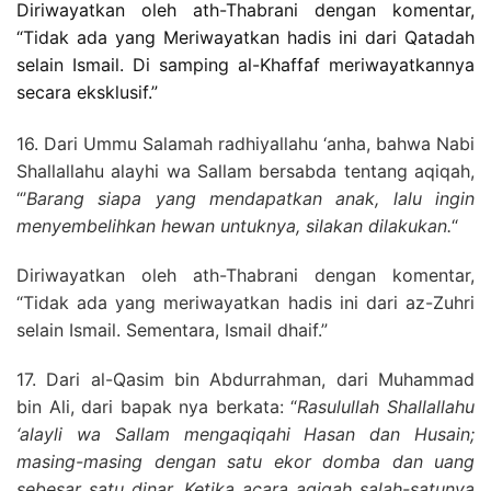
Diriwayatkan oleh ath-Thabrani dengan komentar,
“Tidak ada yang Meriwayatkan hadis ini dari Qatadah
selain Ismail. Di samping al-Khaffaf meriwayatkannya
secara eksklusif.”
16. Dari Ummu Salamah radhiyallahu ‘anha, bahwa Nabi
Shallallahu alayhi wa Sallam bersabda tentang aqiqah,
“’
Barang siapa yang mendapatkan anak, lalu ingin
menyembelihkan hewan untuknya, silakan dilakukan.
“
Diriwayatkan oleh ath-Thabrani dengan komentar,
“Tidak ada yang meriwayatkan hadis ini dari az-Zuhri
selain Ismail. Sementara, Ismail dhaif.”
17. Dari al-Qasim bin Abdurrahman, dari Muhammad
bin Ali, dari bapak nya berkata:
“
Rasulullah Shallallahu
‘alayli wa Sallam mengaqiqahi Hasan dan Husain;
masing-masing dengan satu ekor domba dan uang
sebesar satu dinar. Ketika acara aqiqah salah-satunya