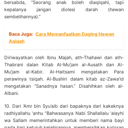
bersabda, “Seorang anak boleh diaqiqahi, tapi
kepalanya jangan diolesi darah (hewan
sembelihannya).”
Baca Juga:
Cara Memanfaatkan Daging Hewan
Aqiqah
Diriwayatkan oleh Ibnu Majah, ath-Thahawi dan ath-
Thabrani dalan Kitab Al-Mu’jam al-Ausath dan Al-
Mu’jam al-Kabir. Al-Haitsami mengatakan Para
perawinya tsiqah. Al-Bushiri dalam kitab az-Zawa’id
mengatakan “Sanadnya hasan.” Disahihkan oleh al-
Albani.
10. Dari ‘Amr bin Syu’aib dari bapaknya dari kakeknya
radhiyallahu ‘anhu “Bahwasanya Nabi Shallallalu ‘alayhi
wa Sallam memerintahkan untuk memberi nama bayi
pada hari ketujuh kelahirannya, membersihkan kotoran