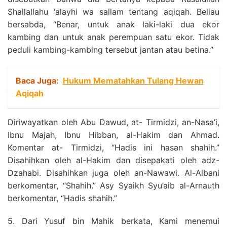
Shallallahu ‘alayhi wa sallam tentang aqiqah. Beliau
bersabda, “Benar, untuk anak laki-laki dua ekor
kambing dan untuk anak perempuan satu ekor. Tidak
peduli kambing-kambing tersebut jantan atau betina.”
Baca Juga:
Hukum Mematahkan Tulang Hewan
Aqiqah
Diriwayatkan oleh Abu Dawud, at- Tirmidzi, an-Nasa’i,
Ibnu Majah, Ibnu Hibban, al-Hakim dan Ahmad.
Komentar at- Tirmidzi, “Hadis ini hasan shahih.”
Disahihkan oleh al-Hakim dan disepakati oleh adz-
Dzahabi. Disahihkan juga oleh an-Nawawi. Al-Albani
berkomentar, “Shahih.” Asy Syaikh Syu’aib al-Arnauth
berkomentar, “Hadis shahih.”
5. Dari Yusuf bin Mahik berkata, Kami menemui