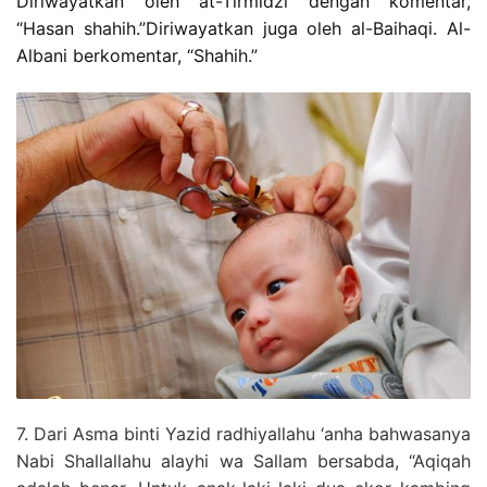
Diriwayatkan oleh at-Tirmidzi dengan komentar,
“Hasan shahih.”Diriwayatkan juga oleh al-Baihaqi. Al-
Albani berkomentar, “Shahih.”
7. Dari Asma binti Yazid radhiyallahu ‘anha bahwasanya
Nabi Shallallahu alayhi wa Sallam bersabda, “Aqiqah