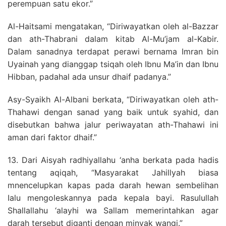
perempuan satu ekor.”
Al-Haitsami mengatakan, “Diriwayatkan oleh al-Bazzar
dan ath-Thabrani dalam kitab Al-Mu’jam al-Kabir.
Dalam sanadnya terdapat perawi bernama Imran bin
Uyainah yang dianggap tsiqah oleh Ibnu Ma’in dan Ibnu
Hibban, padahal ada unsur dhaif padanya.”
Asy-Syaikh Al-Albani berkata, “Diriwayatkan oleh ath-
Thahawi dengan sanad yang baik untuk syahid, dan
disebutkan bahwa jalur periwayatan ath-Thahawi ini
aman dari faktor dhaif.”
13. Dari Aisyah radhiyallahu ‘anha berkata pada hadis
tentang aqiqah, “Masyarakat Jahillyah biasa
mnencelupkan kapas pada darah hewan sembelihan
Ialu mengoleskannya pada kepala bayi. Rasulullah
Shallallahu ‘alayhi wa Sallam memerintahkan agar
darah tersebut diganti dengan minyak wangi.”