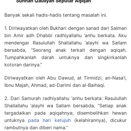
Sunnah Qauliyah Seputar Aqiqah
Banyak sekali hadis-hadis tentang masalah ini.
1. Diriwayatkan oleh Bukhari dengan sanad dari Salman
bin Amir adh Dhabbi radhiyallahu ‘anhu berkata. Aku
mendengar Rasulullah Shallallahu ‘alayhi wa Sallam
bersabda, “Seorang anak terkait dengan aqiqah.
Tumpahkanlah darah untuknya dan singkirkanlah
kotoran darinya.”
Diriwayatkan oleh Abu Dawud, at Tirmidzi, an-Nasa’i,
Ibnu Majah, Ahmad, ad-Darimi dan al-Baihaqi.
2. Dari Samurah radhiyallahu ‘anhu berkata: Rasulullah
Shallallahu ‘alayhi wa Sallam bersabda, “Setiap anak
tergadaikan pada aqiqahnya; disembelihkan hewan
untuknya
pada hari ketujuh
(kelahirannya), dicukur
rambutnya dan diberi nama.”