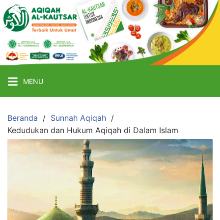
Langsung
ke
Aqiqah
Al
Kautsar
konten
Jasa
Aqiqah
Jogja
Murah
MENU
Beranda
Sunnah Aqiqah
Kedudukan dan Hukum Aqiqah di Dalam Islam