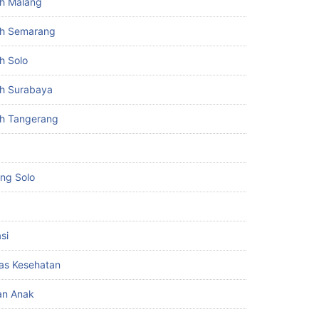
h Malang
h Semarang
h Solo
h Surabaya
h Tangerang
ing Solo
si
itas Kesehatan
an Anak