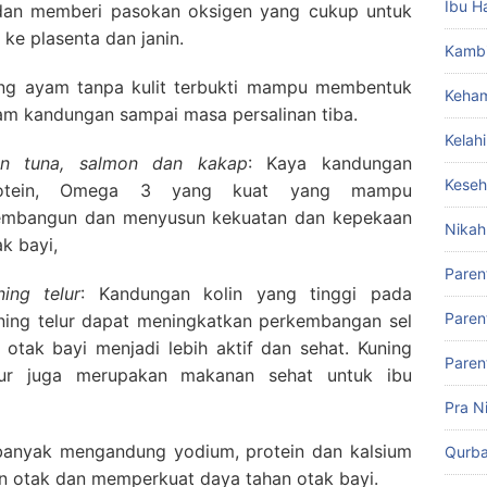
Ibu H
dan memberi pasokan oksigen yang cukup untuk
ke plasenta dan janin.
Kamb
ing ayam tanpa kulit terbukti mampu membentuk
Keham
am kandungan sampai masa persalinan tiba.
Kelah
an tuna, salmon dan kakap
:
Kaya kandungan
Keseh
otein, Omega 3 yang kuat yang mampu
mbangun dan menyusun kekuatan dan kepekaan
Nikah
ak bayi,
Paren
ning telur
:
Kandungan kolin yang tinggi pada
Paren
ning telur dapat meningkatkan perkembangan sel
l otak bayi menjadi lebih aktif dan sehat. Kuning
Paren
lur juga merupakan makanan sehat untuk ibu
Pra N
anyak mengandung yodium, protein dan kalsium
Qurb
 otak dan memperkuat daya tahan otak bayi.