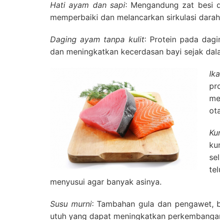
Hati ayam dan sapi
:
Mengandung zat besi 
memperbaiki dan melancarkan sirkulasi darah 
Daging ayam tanpa kulit
:
Protein pada dag
dan meningkatkan kecerdasan bayi sejak dal
Ik
pr
me
ot
Ku
ku
se
te
menyusui agar banyak asinya.
Susu murni
:
Tambahan gula dan pengawet, b
utuh yang dapat meningkatkan perkembangan