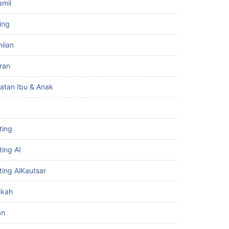
amil
ing
ilan
iran
atan Ibu & Anak
ting
ting AI
ting AlKautsar
ikah
an