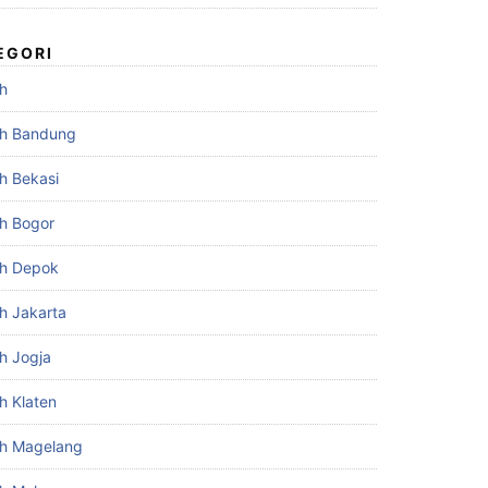
EGORI
h
h Bandung
h Bekasi
h Bogor
h Depok
h Jakarta
h Jogja
h Klaten
h Magelang