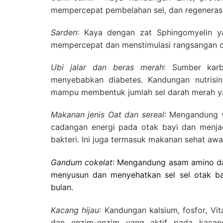
mempercepat pembelahan sel, dan regenerasi
Sarden
:
Kaya dengan zat Sphingomyelin y
mempercepat dan menstimulasi rangsangan ot
Ubi jalar dan beras merah
:
Sumber karb
menyebabkan diabetes. Kandungan nutrisi
mampu membentuk jumlah sel darah merah ya
Makanan jenis Oat dan sereal
:
Mengandung v
cadangan energi pada otak bayi dan menja
bakteri. Ini juga termasuk makanan sehat awal
Gandum cokelat
: Mengandung asam amino dan
menyusun dan menyehatkan sel sel otak ba
bulan.
Kacang hijau
:
Kandungan kalsium, fosfor, Vit
dan enzim-enzim yang aktif pada kacan