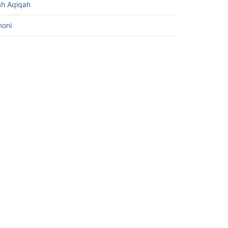
h Aqiqah
moni