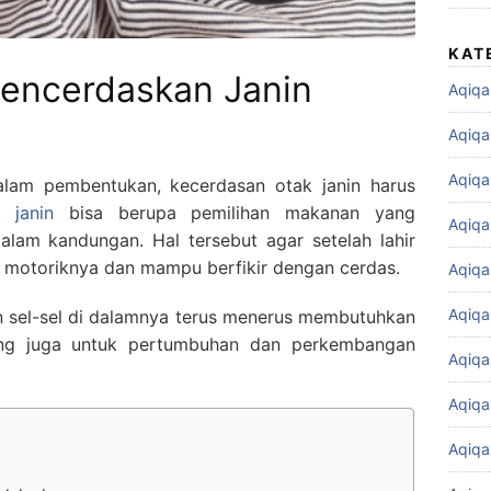
KAT
Mencerdaskan Janin
Aqiqa
Aqiqa
Aqiqa
am pembentukan, kecerdasan otak janin harus
 janin
bisa berupa pemilihan makanan yang
Aqiqa
am kandungan. Hal tersebut agar setelah lahir
 motoriknya dan mampu berfikir dengan cerdas.
Aqiqa
Aqiqa
an sel-sel di dalamnya terus menerus membutuhkan
nting juga untuk pertumbuhan dan perkembangan
Aqiqa
Aqiqa
Aqiqa