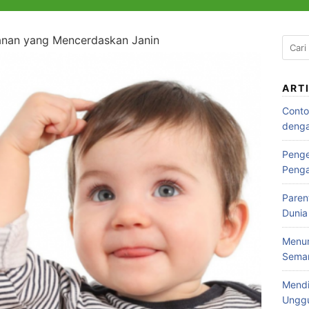
anan yang Mencerdaskan Janin
Cari
untuk
ART
Conto
denga
Penge
Peng
Paren
Dunia
Menum
Seman
Mendi
Ungg