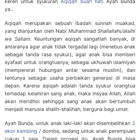
keren untuk syukuran
Aqiqah buah hati
Ayah Bunda
ya..
Aqiqah merupakan sebuah ibadah sunnah muakad,
yang dianjurkan oleh Nabi Muhammad
Shallallahu’alaihi
wa Sallam
. Keuntungan aqiqah sangatlah banyak, di
antaranya agar anak tidak tergadai lagi (menebus anak
sebagai tanda rasa syukur), agar anak bisa memberi
syafaat untuk orangtuanya, sebagai ukhuwah islamiyah
(mempererat hubungan antar sesama muslim), dan
tentunya sebagai usaha perbaikan generasi di masa
depan. Karena aqiqah adalah tanda syukur orangtua
terhadap kelahiran sang anak, maka insyaa Allah, Allah
akan meridhoi sehingga sang anak akan bertumbuh
menjadi manusia shalih-shalihah, berguna bagi umat.
Ayah Bunda, untuk anak laki-laki akan disembelihkan
2
ekor kambing
/ domba, sedang untuk anak perempuan
cukup 1 saja. Dalam prosesi itu, Ayah Bunda bisa