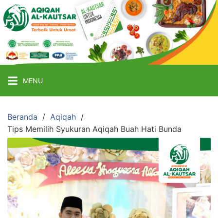
Langsung
ke
Aqiqah
Al
Kautsar
konten
Jasa
Aqiqah
Jogja
Murah
MENU
Beranda
Aqiqah
Tips Memilih Syukuran Aqiqah Buah Hati Bunda