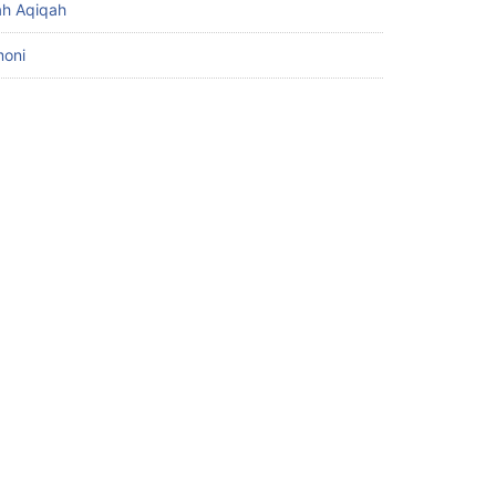
h Aqiqah
moni