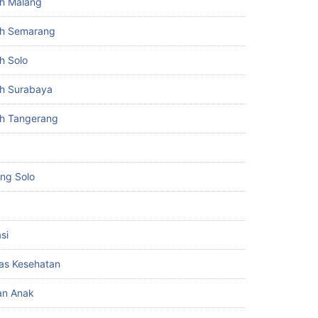
h Malang
h Semarang
h Solo
h Surabaya
h Tangerang
ing Solo
si
itas Kesehatan
an Anak