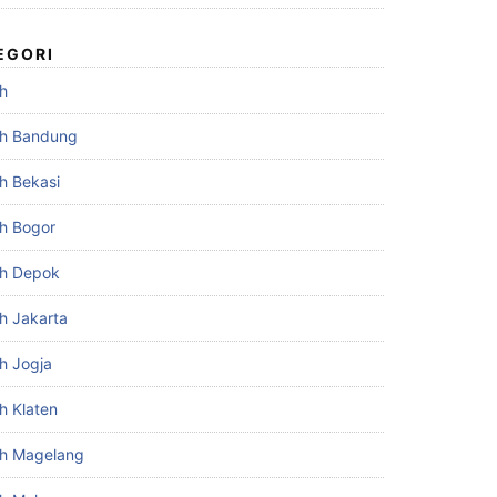
EGORI
h
h Bandung
h Bekasi
h Bogor
h Depok
h Jakarta
h Jogja
h Klaten
h Magelang