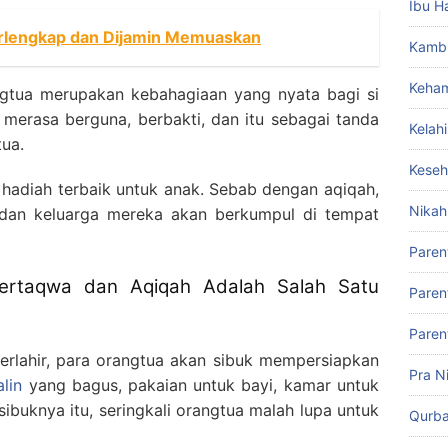
Ibu H
erlengkap dan Dijamin Memuaskan
Kamb
Keham
gtua merupakan kebahagiaan yang nyata bagi si
erasa berguna, berbakti, dan itu sebagai tanda
Kelah
tua.
Keseh
hadiah terbaik untuk anak. Sebab dengan aqiqah,
Nikah
 dan keluarga mereka akan berkumpul di tempat
Paren
Bertaqwa dan Aqiqah Adalah Salah Satu
Paren
Paren
 terlahir, para orangtua akan sibuk mempersiapkan
Pra N
lin
yang bagus, pakaian untuk bayi, kamar untuk
sibuknya itu, seringkali orangtua malah lupa untuk
Qurb