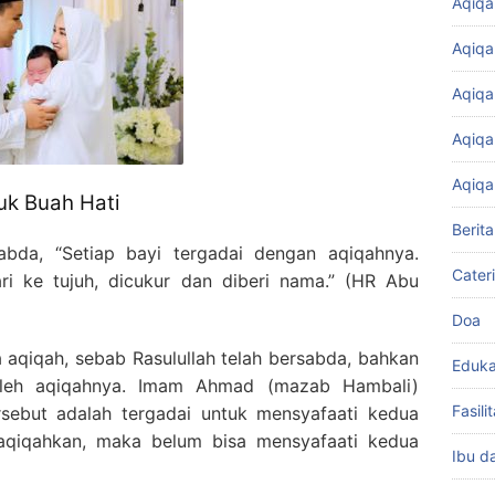
Aqiqa
Aqiqa
Aqiqa
Aqiqa
Aqiqa
uk Buah Hati
Berita
bda, “Setiap bayi tergadai dengan aqiqahnya.
Cater
i ke tujuh, dicukur dan diberi nama.” (HR Abu
Doa
a aqiqah, sebab Rasulullah telah bersabda, bahkan
Eduka
 oleh aqiqahnya. Imam Ahmad (mazab Hambali)
Fasil
rsebut adalah tergadai untuk mensyafaati kedua
aqiqahkan, maka belum bisa mensyafaati kedua
Ibu d