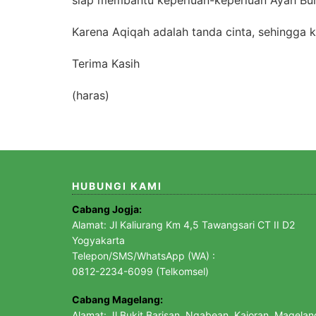
siap membantu keperluan-keperluan Ayah Bu
Karena Aqiqah adalah tanda cinta, sehingga
Terima Kasih
(haras)
HUBUNGI KAMI
Cabang Jogja:
Alamat: Jl Kaliurang Km 4,5 Tawangsari CT II D2
Yogyakarta
Telepon/SMS/WhatsApp (WA) :
0812-2234-6099 (Telkomsel)
Cabang Magelang:
Alamat: Jl Bukit Barisan, Ngabean, Kajoran, Magelan