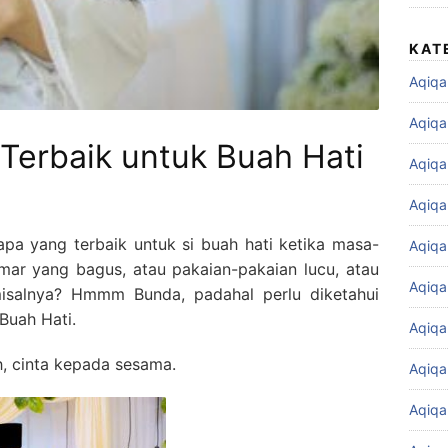
KAT
Aqiqa
Aqiqa
Terbaik untuk Buah Hati
Aqiqa
Aqiqa
apa yang terbaik untuk si buah hati ketika masa-
Aqiqa
ar yang bagus, atau pakaian-pakaian lucu, atau
Aqiqa
isalnya? Hmmm Bunda, padahal perlu diketahui
Buah Hati.
Aqiqa
h, cinta kepada sesama.
Aqiqa
Aqiqa