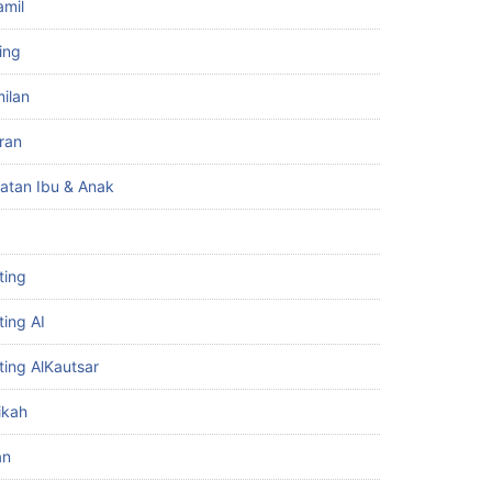
amil
ing
ilan
iran
atan Ibu & Anak
ting
ting AI
ting AlKautsar
ikah
an