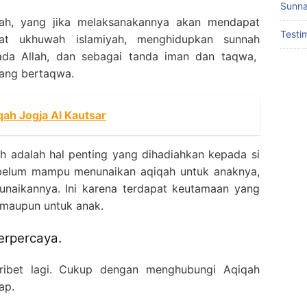
Sunna
lah, yang jika melaksanakannya akan mendapat
Testi
uat ukhuwah islamiyah, menghidupkan sunnah
pada Allah, dan sebagai tanda iman dan taqwa,
yang bertaqwa.
ah Jogja Al Kautsar
ah adalah hal penting yang dihadiahkan kepada si
a belum mampu menunaikan aqiqah untuk anaknya,
naikannya. Ini karena terdapat keutamaan yang
 maupun untuk anak.
erpercaya.
ribet lagi. Cukup dengan menghubungi Aqiqah
ap.