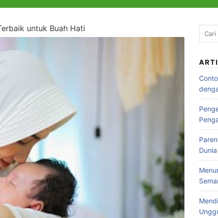
erbaik untuk Buah Hati
Cari
untuk
ART
Conto
denga
Penge
Peng
Paren
Dunia
Menum
Seman
Mendi
Ungg