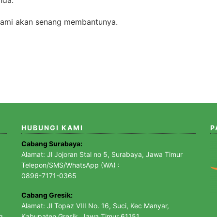
nda.
 kami akan senang membantunya.
HUBUNGI KAMI
P
Cabang Surabaya:
Alamat: Jl Jojoran Stal no 5, Surabaya, Jawa Timur
Telepon/SMS/WhatsApp (WA) :
0896-7171-0365
Cabang Gresik:
Alamat: Jl Topaz VIII No. 16, Suci, Kec Manyar,
g,
Kabupaten Gresik, Jawa Timur 61151